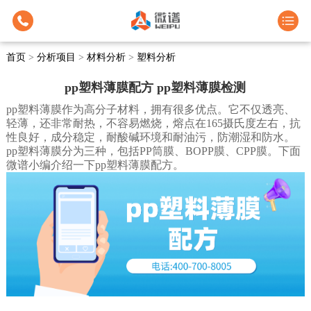
首页
>
分析项目
>
材料分析
>
塑料分析
pp塑料薄膜配方 pp塑料薄膜检测
pp塑料薄膜作为高分子材料，拥有很多优点。它不仅透亮、
轻薄，还非常耐热，不容易燃烧，熔点在165摄氏度左右，抗
性良好，成分稳定，耐酸碱环境和耐油污，防潮湿和防水。
pp塑料薄膜分为三种，包括PP筒膜、BOPP膜、CPP膜。下面
微谱小编介绍一下pp塑料薄膜配方。