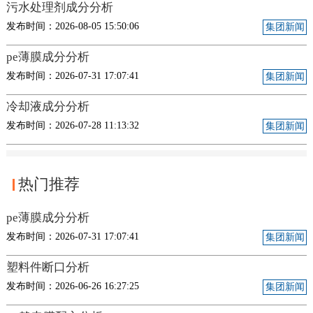
污水处理剂成分分析
发布时间：2026-08-05 15:50:06
集团新闻
pe薄膜成分分析
发布时间：2026-07-31 17:07:41
集团新闻
冷却液成分分析
发布时间：2026-07-28 11:13:32
集团新闻
热门推荐
pe薄膜成分分析
发布时间：2026-07-31 17:07:41
集团新闻
塑料件断口分析
发布时间：2026-06-26 16:27:25
集团新闻