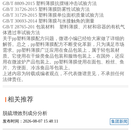
GB/T 8809-2015 塑料薄膜抗摆锤冲击试验方法
GB/T 31726-2015 塑料薄膜防雾性试验方法
GB/T 31729-2015 塑料薄膜单位面积质量试验方法
GB/T 30693-2014 塑料薄膜与水接触角的测量
GB/T 28765-201 包装材料 塑料薄膜、片材和容器的有机气
体透过率试验方法
关于pp塑料薄膜配方问题，微谱小编已经给大家做了详细的
解答。总之，pp塑料薄膜配方不断变化革新，只为满足市场
需求。pp塑料薄膜广泛应用在食品包装上，属于轻包装材
质。它使用在干燥类食品包装和服饰包装上，在国外，还应
用在微波炉产品包装上。pp塑料薄膜使用在面包、粉丝、鱼
片、方便面、冷冻食品等包装上。
上述内容为转载或编者观点，不代表微谱意见，不承担任何
法律责任。
相关推荐
脱硫增效剂成分分析
发布时间：2026-08-07 15:48:11
集团新闻